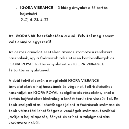
IGORA VIBRANCE
– 3 hideg árnyalat a féltartós
hajszínért:
9-12, 6-23, 4-33
Az IGORÁNAK köszönhetően a duál felvitel még sosem
volt ennyire egyszerű!
Az összes árnyalat esetében azonos számozási rendszert
használunk, így a fodrászok tökéletesen kombinálhatják az
IGORA ROYAL tartós árnyalatait az IGORA VIBRANCE
féltartós árnyalataival.
A duál felvitel során a megfelelő IGORA VIBRANCE
árnyalatokat a haj hosszának és végeinek felfrissítéséhez
használjuk az IGORA ROYAL-szolgáltatás részeként, ahol a
tartós hajfestéket kizárólag a lenőtt területre visszük fel. Ez
több szolgáltatási lehetőséget jelent a fodrászok számára és
több választási lehetőséget a vendégek számára, továbbá
javítja a haj állapotát, fényét és színét a túlpigmentálás
kockázata nélkül.