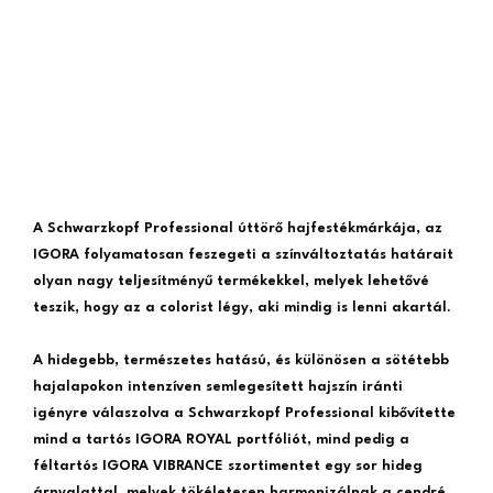
A Schwarzkopf Professional úttörő hajfestékmárkája, az
IGORA folyamatosan feszegeti a színváltoztatás határait
olyan nagy teljesítményű termékekkel, melyek lehetővé
teszik, hogy az a colorist légy, aki mindig is lenni akartál.
A hidegebb, természetes hatású, és különösen a sötétebb
hajalapokon intenzíven semlegesített hajszín iránti
igényre válaszolva a Schwarzkopf Professional kibővítette
mind a tartós IGORA ROYAL portfóliót, mind pedig a
féltartós IGORA VIBRANCE szortimentet egy sor hideg
árnyalattal, melyek tökéletesen harmonizálnak a cendré,