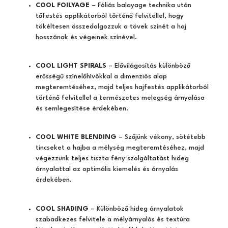
COOL FOILYAGE
– Fóliás balayage technika után
tőfestés applikátorból történő felvitellel, hogy
tökéltesen összedolgozzuk a tövek színét a haj
hosszának és végeinek színével.
COOL LIGHT SPIRALS
– Elővilágosítás különböző
erősségű színelőhívókkal a dimenziós alap
megteremtéséhez, majd teljes hajfestés applikátorból
történő felvitellel a természetes melegség árnyalása
és semlegesítése érdekében.
COOL WHITE BLENDING
– Szőjünk vékony, sötétebb
tincseket a hajba a mélység megteremtéséhez, majd
végezzünk teljes tiszta fény szolgáltatást hideg
árnyalattal az optimális kiemelés és árnyalás
érdekében.
COOL SHADING
– Különböző hideg árnyalatok
szabadkezes felvitele a mélyárnyalás és textúra