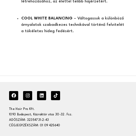
létrehozásához, az élettel telibb hajérzetért.
COOL WHITE BALANCING
– Váltogassuk a különböző
árnyalatok szabadkezes technikával történő felvitelét
a tökéletes hideg fedésért.
The Hair Pro Kft.
1093 Budapest, Közraktár utca 30-32. Fsz.
ADÓSZÁM: 32354731-2-43
CÉGJEGYZÉKSZÁM: 01 09 425640