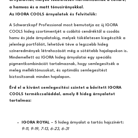
a hamvas és a matt tónusirányokkal.
Az IGORA COOLS árnyalatok és felvitelük:
A Schwarzkopf Professional most bemutatja az új IGORA
COOLS hideg szortimentjét a csábító cendréktől a csodás
hamu és jáde árnyalatokig, melyek tökéletesen kiegészítik a
jelenlegi portfóliót, lehetővé téve a legszebb hideg
színeredmények létrehozását még a sötétebb hajalapokon is.
Mindemellett az IGORA hideg árnyalatai egy speciális
pigmentkombinációt tartalmaznak, hogy semlegesítsék a
meleg melléktónusokat, és optimális semlegesítést
biztosítsanak minden hajalapon.
Érd el a kívánt semlegesítési szintet a bővített IGORA
COOLS termékcsaláddal, amely 8 hideg árnyalatot
tartalmaz:
IGORA ROYAL
– 5 hideg árnyalat a tartós hajszínért:
9-11, 9-19, 7-13, 6-23, 6-31