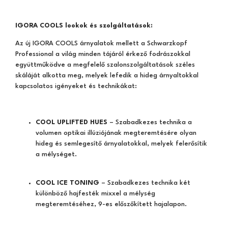
IGORA COOLS lookok és szolgáltatások:
Az új IGORA COOLS árnyalatok mellett a Schwarzkopf
Professional a világ minden tájáról érkező fodrászokkal
együttműködve a megfelelő szalonszolgáltatások széles
skáláját alkotta meg, melyek lefedik a hideg árnyaltokkal
kapcsolatos igényeket és technikákat:
COOL UPLIFTED HUES
– Szabadkezes technika a
volumen optikai illúziójának megteremtésére olyan
hideg és semlegesítő árnyalatokkal, melyek felerősítik
a mélységet.
COOL ICE TONING
– Szabadkezes technika két
különböző hajfesték mixxel a mélység
megteremtéséhez, 9-es előszőkített hajalapon.