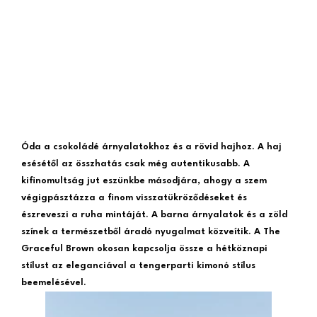
Óda a csokoládé árnyalatokhoz és a rövid hajhoz. A haj
esésétől az összhatás csak még autentikusabb. A
kifinomultság jut eszünkbe másodjára, ahogy a szem
végigpásztázza a finom visszatükröződéseket és
észreveszi a ruha mintáját. A barna árnyalatok és a zöld
színek a természetből áradó nyugalmat közveítik. A The
Graceful Brown okosan kapcsolja össze a hétköznapi
stílust az eleganciával a tengerparti kimonó stílus
beemelésével.