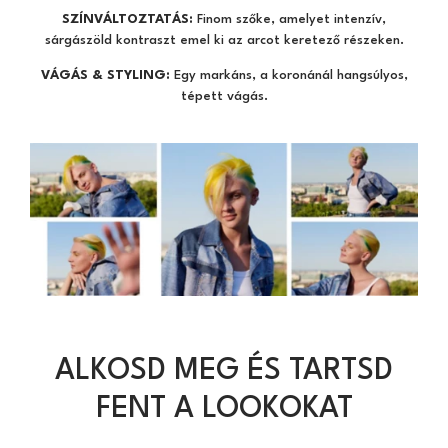
SZÍNVÁLTOZTATÁS:
Finom szőke, amelyet intenzív,
sárgászöld kontraszt emel ki az arcot keretező részeken.
VÁGÁS & STYLING:
Egy markáns, a koronánál hangsúlyos,
tépett vágás.
ALKOSD MEG ÉS TARTSD
FENT A LOOKOKAT